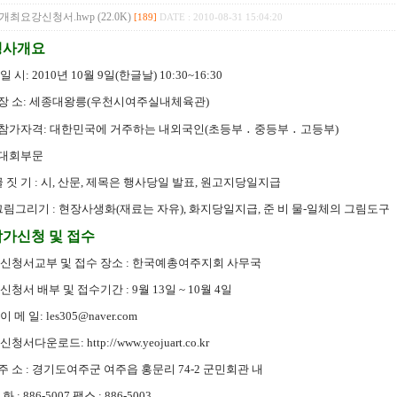
개최요강신청서.hwp (22.0K)
[189]
DATE : 2010-08-31 15:04:20
행사개요
일 시: 2010년 10월 9일(한글날) 10:30~16:30
장 소: 세종대왕릉(우천시여주실내체육관)
참가자격: 대한민국에 거주하는 내외국인(초등부 ․ 중등부 ․ 고등부)
대회부문
글 짓 기 : 시, 산문, 제목은 행사당일 발표, 원고지당일지급
그림그리기 : 현장사생화(재료는 자유), 화지당일지급, 준 비 물-일체의 그림도구
참가신청 및 접수
신청서교부 및 접수 장소 : 한국예총여주지회 사무국
신청서 배부 및 접수기간 : 9월 13일 ~ 10월 4일
이 메 일: les305@naver.com
신청서다운로드: http://www.yeojuart.co.kr
주 소 : 경기도여주군 여주읍 홍문리 74-2 군민회관 내
 화 : 886-5007 팩스 : 886-5003