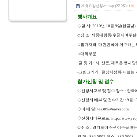
개최요강신청서.hwp (22.0K)
[189]
행사개요
◇일 시: 2010년 10월 9일(한글날) 1
◇
장 소: 세종대왕릉(우천시여주실
◇
참가자격: 대한민국에 거주하는 내
◇
대회부문
-
글 짓 기 : 시, 산문, 제목은 행
-그림그리기 : 현장사생화(재료는 
참가신청 및 접수
◇신청서교부 및 접수 장소 : 한
◇신청서 배부 및 접수기간 : 9월 13
◇이 메 일: les305@naver.com
◇신청서다운로드: http://www.yeojua
◇
주 소 : 경기도여주군 여주읍 홍문
전 화 : 886-5007 팩스 : 886-5003