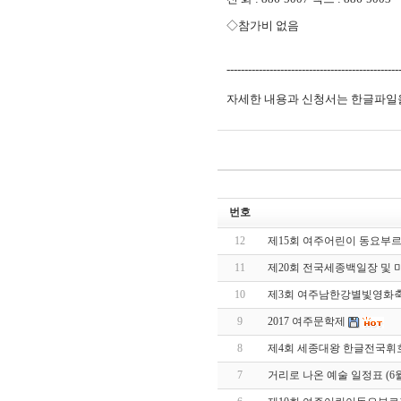
◇참가비 없음
------------------------------------------------
자세한 내용과 신청서는 한글파일
번호
12
제15회 여주어린이 동요부
11
제20회 전국세종백일장 및
10
제3회 여주남한강별빛영화
9
2017 여주문학제
8
제4회 세종대왕 한글전국휘
7
거리로 나온 예술 일정표 (6월