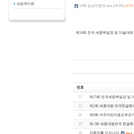
상담게시판
14회 입상자명단.xlsx (34.1K)
[479]
제14회 전국 세종백일장 및 미술대회
번호
22
제15회 전국세종백일장 및
21
제2회 세종대왕 전국한글휘
20
제9회 여주어린이동요부르
19
제 2회 세종대왕전국 한글
18
지휘자를 모십니다.