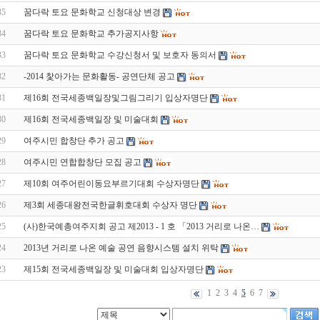
35
꿈다락 토요 문화학교 신청대상 변경
34
꿈다락 토요 문화학교 추가공지사항
33
꿈다락 토요 문화학교 수강신청서 및 보호자 동의서
32
-2014 찿아가는 문화활동- 공연단체 공고
31
제16회 전국세종백일장및그림그리기 입상자명단
30
제16회 전국세종백일장 및 미술대회
29
여주시민 합창단 추가 공고
28
여주시민 연합합창단 모집 공고
27
제10회 여주어린이동요부르기대회 수상자명단
26
제3회 세종대왕전국한글휘호대회 수상자 명단
25
(사)한국예총여주지회 공고 제2013 - 1 호 「2013 거리로 나온…
24
2013년 거리로 나온 예술 공연 음향시스템 설치 위탁
23
제15회 전국세종백일장 및 미술대회 입상자명단
1
2
3
4
5
6
7