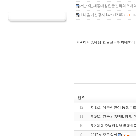
제_4회_세종대왕한글전국휘호대회광고.
4회 참가신청서.hwp (12.0K)
[71]
DA
제4회 세종대왕 한글전국휘화대회에 
번호
12
제15회 여주어린이 동요부
11
제20회 전국세종백일장 및
10
제3회 여주남한강별빛영화
9
2017 여주문학제