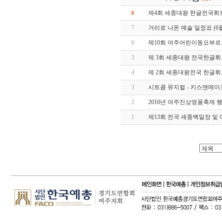
제4회 세종대왕 한글전국휘
8
7
거리로 나온 예술 일정표 (6월
6
제10회 여주어린이동요부
5
제 3회 세종대왕 전국한글
4
제 2회 세종대왕전국 한글
3
시트콤 뮤지컬 - 키스앤메이
2
2010년 여주진상명품축제 
1
제13회 전국 세종백일장 및