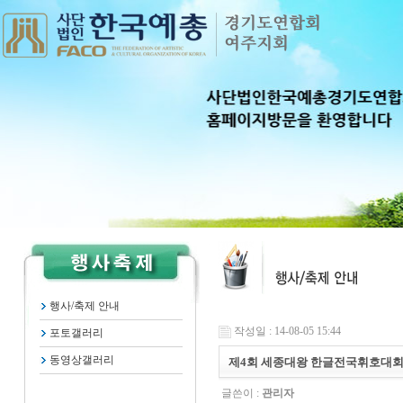
행사/축제 안내
작성일 : 14-08-05 15:44
포토갤러리
동영상갤러리
제4회 세종대왕 한글전국휘호대
글쓴이 :
관리자